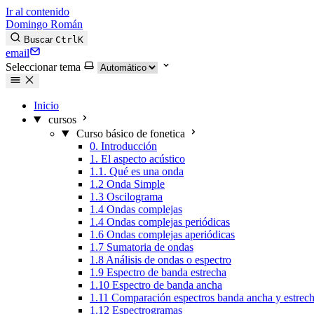
Ir al contenido
Domingo Román
Buscar
Ctrl
K
email
Seleccionar tema
Inicio
cursos
Curso básico de fonetica
0. Introducción
1. El aspecto acústico
1.1. Qué es una onda
1.2 Onda Simple
1.3 Oscilograma
1.4 Ondas complejas
1.4 Ondas complejas periódicas
1.6 Ondas complejas aperiódicas
1.7 Sumatoria de ondas
1.8 Análisis de ondas o espectro
1.9 Espectro de banda estrecha
1.10 Espectro de banda ancha
1.11 Comparación espectros banda ancha y estrec
1.12 Espectrogramas