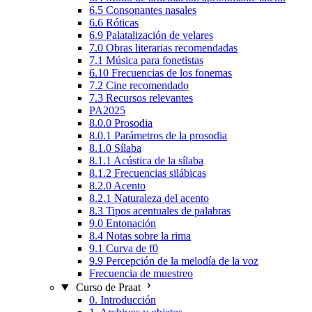
6.5 Consonantes nasales
6.6 Róticas
6.9 Palatalización de velares
7.0 Obras literarias recomendadas
7.1 Música para fonetistas
6.10 Frecuencias de los fonemas
7.2 Cine recomendado
7.3 Recursos relevantes
PA2025
8.0.0 Prosodia
8.0.1 Parámetros de la prosodia
8.1.0 Sílaba
8.1.1 Acústica de la sílaba
8.1.2 Frecuencias silábicas
8.2.0 Acento
8.2.1 Naturaleza del acento
8.3 Tipos acentuales de palabras
9.0 Entonación
8.4 Notas sobre la rima
9.1 Curva de f0
9.9 Percepción de la melodía de la voz
Frecuencia de muestreo
Curso de Praat
0. Introducción