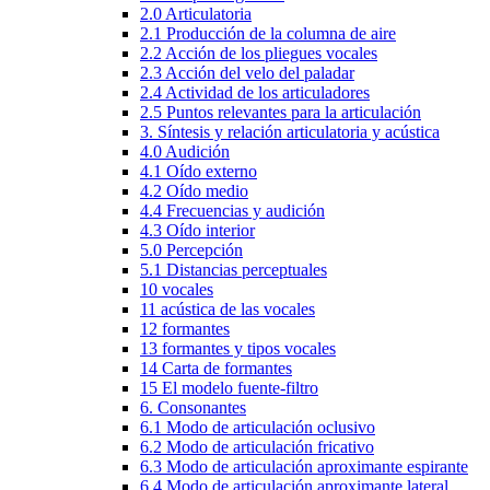
2.0 Articulatoria
2.1 Producción de la columna de aire
2.2 Acción de los pliegues vocales
2.3 Acción del velo del paladar
2.4 Actividad de los articuladores
2.5 Puntos relevantes para la articulación
3. Síntesis y relación articulatoria y acústica
4.0 Audición
4.1 Oído externo
4.2 Oído medio
4.4 Frecuencias y audición
4.3 Oído interior
5.0 Percepción
5.1 Distancias perceptuales
10 vocales
11 acústica de las vocales
12 formantes
13 formantes y tipos vocales
14 Carta de formantes
15 El modelo fuente-filtro
6. Consonantes
6.1 Modo de articulación oclusivo
6.2 Modo de articulación fricativo
6.3 Modo de articulación aproximante espirante
6.4 Modo de articulación aproximante lateral