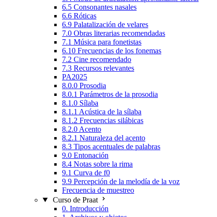
6.5 Consonantes nasales
6.6 Róticas
6.9 Palatalización de velares
7.0 Obras literarias recomendadas
7.1 Música para fonetistas
6.10 Frecuencias de los fonemas
7.2 Cine recomendado
7.3 Recursos relevantes
PA2025
8.0.0 Prosodia
8.0.1 Parámetros de la prosodia
8.1.0 Sílaba
8.1.1 Acústica de la sílaba
8.1.2 Frecuencias silábicas
8.2.0 Acento
8.2.1 Naturaleza del acento
8.3 Tipos acentuales de palabras
9.0 Entonación
8.4 Notas sobre la rima
9.1 Curva de f0
9.9 Percepción de la melodía de la voz
Frecuencia de muestreo
Curso de Praat
0. Introducción