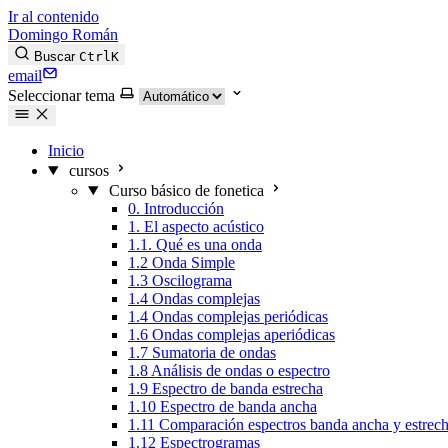
Ir al contenido
Domingo Román
Buscar
Ctrl
K
email
Seleccionar tema
Inicio
cursos
Curso básico de fonetica
0. Introducción
1. El aspecto acústico
1.1. Qué es una onda
1.2 Onda Simple
1.3 Oscilograma
1.4 Ondas complejas
1.4 Ondas complejas periódicas
1.6 Ondas complejas aperiódicas
1.7 Sumatoria de ondas
1.8 Análisis de ondas o espectro
1.9 Espectro de banda estrecha
1.10 Espectro de banda ancha
1.11 Comparación espectros banda ancha y estrec
1.12 Espectrogramas