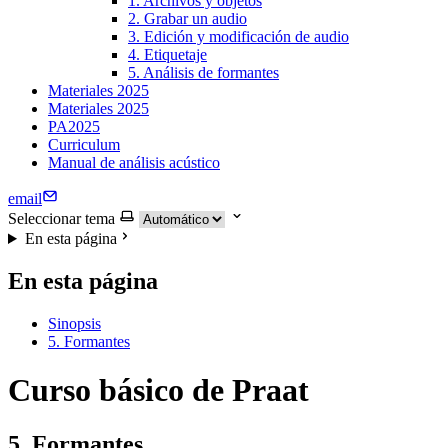
1. Archivos y objetos
2. Grabar un audio
3. Edición y modificación de audio
4. Etiquetaje
5. Análisis de formantes
Materiales 2025
Materiales 2025
PA2025
Curriculum
Manual de análisis acústico
email
Seleccionar tema
En esta página
En esta página
Sinopsis
5. Formantes
Curso básico de Praat
5. Formantes