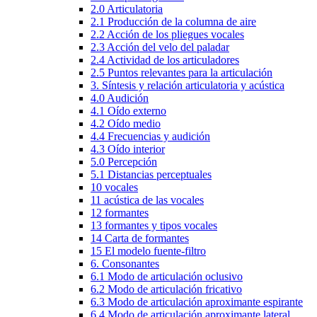
2.0 Articulatoria
2.1 Producción de la columna de aire
2.2 Acción de los pliegues vocales
2.3 Acción del velo del paladar
2.4 Actividad de los articuladores
2.5 Puntos relevantes para la articulación
3. Síntesis y relación articulatoria y acústica
4.0 Audición
4.1 Oído externo
4.2 Oído medio
4.4 Frecuencias y audición
4.3 Oído interior
5.0 Percepción
5.1 Distancias perceptuales
10 vocales
11 acústica de las vocales
12 formantes
13 formantes y tipos vocales
14 Carta de formantes
15 El modelo fuente-filtro
6. Consonantes
6.1 Modo de articulación oclusivo
6.2 Modo de articulación fricativo
6.3 Modo de articulación aproximante espirante
6.4 Modo de articulación aproximante lateral